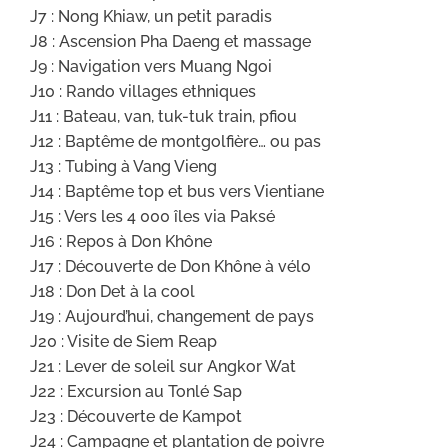
J7 : Nong Khiaw, un petit paradis
J8 : Ascension Pha Daeng et massage
J9 : Navigation vers Muang Ngoi
J10 : Rando villages ethniques
J11 : Bateau, van, tuk-tuk train, pfiou
J12 : Baptême de montgolfière… ou pas
J13 : Tubing à Vang Vieng
J14 : Baptême top et bus vers Vientiane
J15 : Vers les 4 000 îles via Paksé
J16 : Repos à Don Khône
J17 : Découverte de Don Khône à vélo
J18 : Don Det à la cool
J19 : Aujourd’hui, changement de pays
J20 : Visite de Siem Reap
J21 : Lever de soleil sur Angkor Wat
J22 : Excursion au Tonlé Sap
J23 : Découverte de Kampot
J24 : Campagne et plantation de poivre