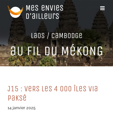
Passer
au
contenu
LaoS / CaMBoDGe
aU FiL Du MéKoNG
J15 : VeRS LeS 4 000 îLeS Via
PaKSé
14 janvier 2025