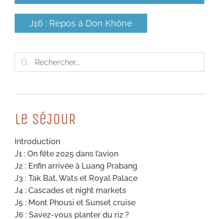
J16 : Repos à Don Khône
Rechercher:
Le SéJouR
Introduction
J1 : On fête 2025 dans l’avion
J2 : Enfin arrivée à Luang Prabang
J3 : Tak Bat, Wats et Royal Palace
J4 : Cascades et night markets
J5 : Mont Phousi et Sunset cruise
J6 : Savez-vous planter du riz ?