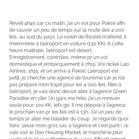
Réveil 4h45 car ce matin, j’ai un vol pour Paksé afin
de sauver un peu de temps sur la route des 4 000
îles, au sud du pays. Le voisin de l’hostel m’attend, il
m’emmène à l’aéroport en voiture (130 KK). A cette
heure matinale, l’aéroport est désert.
Enregistrement, contrôles, même pr un vol
domestique et embarquement à 7h15. Vol nickel Lao
Airlines, 1h15, et on arrive à Paksé. L’aéroport est
petit, je cherche une agence de tourisme car je n’ai
pas préparé mon trajet pour les 4 000 îles. Rien à
l’aéroport, je vais donc devoir aller à l’agence Green
Paradise en ville. Un gars me hèle, j’ai un minivan
seule pour 100 KK, let’s go. Il me dépose à l’agence,
le prochain van pr les îles est à 13h. J’ai un peu de
temps pr aller me balader du coup. Je regarde quoi
faire, laisse mon gros sac à l’agence et c’est parti ! Je
vais voir le Dao Heuang Market, le marché le plus