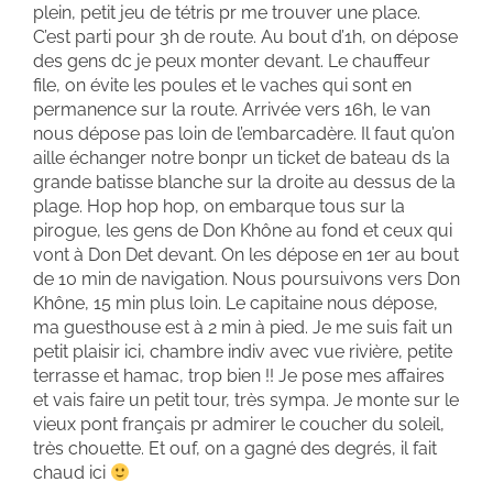
plein, petit jeu de tétris pr me trouver une place.
C’est parti pour 3h de route. Au bout d’1h, on dépose
des gens dc je peux monter devant. Le chauffeur
file, on évite les poules et le vaches qui sont en
permanence sur la route. Arrivée vers 16h, le van
nous dépose pas loin de l’embarcadère. Il faut qu’on
aille échanger notre bonpr un ticket de bateau ds la
grande batisse blanche sur la droite au dessus de la
plage. Hop hop hop, on embarque tous sur la
pirogue, les gens de Don Khône au fond et ceux qui
vont à Don Det devant. On les dépose en 1er au bout
de 10 min de navigation. Nous poursuivons vers Don
Khône, 15 min plus loin. Le capitaine nous dépose,
ma guesthouse est à 2 min à pied. Je me suis fait un
petit plaisir ici, chambre indiv avec vue rivière, petite
terrasse et hamac, trop bien !! Je pose mes affaires
et vais faire un petit tour, très sympa. Je monte sur le
vieux pont français pr admirer le coucher du soleil,
très chouette. Et ouf, on a gagné des degrés, il fait
chaud ici