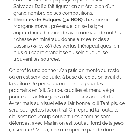
Salvador Dalí a fait figurer en arrière-plan d’un
grand nombre de ses compositions.
Thermes de Polques (30 BOB) :
heureusement
Morgane m’avait prévenue, on se baigne
aujourd’hui. 2 bassins de avec une vue de ouf ! La
richesse en minéraux donne aux eaux des 2
bassins (35 et 38°) des vertus thérapeutiques, en
plus du cadre grandiose au sein duquel se
trouvent les sources.
On profite une bonne 1/2h puis on monte au resto
où on est servi de suite, à base de ce qu’on avait ds
la voiture. Je pense qu’on apporte pour les
prochains en fait. Soupe, crudités et menu végé
pour moi car Morgane a dit que la viande était à
éviter mais au visuel elle a l’air bonne lolll Tant pis, ce
sera courgettes façon thaï. On reprend la route, le
ciel s’est beaucoup couvert. Les chemins sont
défoncés, avec Martin on est tout au fond de la jeep,
ça secoue ! Mais ça ne m’empêche pas de dormir