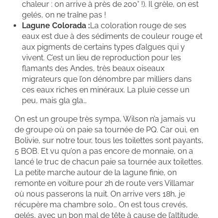
chaleur : on arrive à près de 200° !). Il grèle, on est
gelés, on ne traîne pas !
Lagune Colorada :
La coloration rouge de ses
eaux est due à des sédiments de couleur rouge et
aux pigments de certains types d’algues qui y
vivent. C’est un lieu de reproduction pour les
flamants des Andes, très beaux oiseaux
migrateurs que l’on dénombre par milliers dans
ces eaux riches en minéraux. La pluie cesse un
peu, mais gla gla…
On est un groupe très sympa, Wilson n’a jamais vu
de groupe où on paie sa tournée de PQ. Car oui, en
Bolivie, sur notre tour, tous les toilettes sont payants,
5 BOB. Et vu qu’on a pas encore de monnaie, on a
lancé le truc de chacun paie sa tournée aux toilettes.
La petite marche autour de la lagune finie, on
remonte en voiture pour 2h de route vers Villamar
où nous passerons la nuit. On arrive vers 18h, je
récupère ma chambre solo… On est tous crevés,
gelés, avec un bon mal de tête à cause de l’altitude.