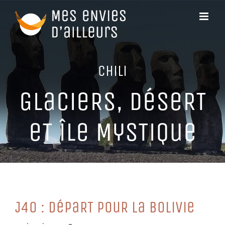
Passer
au
contenu
CHiLi
GLaCieRS, DéSeRT
eT îLe MySTiQue
J40 : DéPaRT PouR La BoLiVie