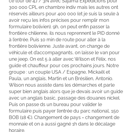
ce tour de 4J / 3N avec Sajama Expedicions pour
300 000 CPL en chambre indiv mais les autres ont
réservés ailleurs pour 400 000 (et je suis la seule à
avoir reçu les infos précises pour remplir mon
formulaire bolivien). 9h, on peut enfin passer la
frontière chilienne, ils nous reprennent le PID donné
à l’entrée. Puis 10 min de route pour aller à la
frontière bolivienne. Juste avant, on change de
véhicule et d’accompagnants, on laisse le van pour
une jeep. On est 5 à aller avec Wilson et Félix, nos
guide et chauffeur pour ces prochains jours. Notre
groupe : un couple USA / Espagne, Mickaël et
Paula, un anglais, Martin et un Brésilien, Antonio.
Wilson nous assiste dans les démarches et parle
super bien anglais alors que je devais avoir un guide
avec un anglais basic, passage des douanes nickel.
Puis on passe ds un bureau pour valider le
formulaire puis payer l’entrée du parc national, 150
BOB (18 €). Changement de pays = changement de
monnaie et on a aussi gagné 1h dans le décalage
horaire.