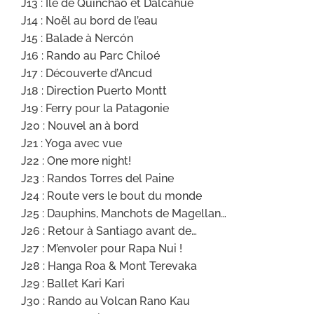
J13 : Ile de Quinchao et Dalcahue
J14 : Noël au bord de l’eau
J15 : Balade à Nercón
J16 : Rando au Parc Chiloé
J17 : Découverte d’Ancud
J18 : Direction Puerto Montt
J19 : Ferry pour la Patagonie
J20 : Nouvel an à bord
J21 : Yoga avec vue
J22 : One more night!
J23 : Randos Torres del Paine
J24 : Route vers le bout du monde
J25 : Dauphins, Manchots de Magellan…
J26 : Retour à Santiago avant de…
J27 : M’envoler pour Rapa Nui !
J28 : Hanga Roa & Mont Terevaka
J29 : Ballet Kari Kari
J30 : Rando au Volcan Rano Kau