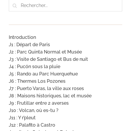
Rechercher:
Introduction
J1 : Départ de Paris
J2 : Parc Quinta Normal et Musée
J3 : Visite de Santiago et Bus de nuit
J4 : Pucón sous la pluie
J5 : Rando au Parc Huerquehue
J6 : Thermes Los Pozones
J7 : Puerto Varas, la ville aux roses
J8 : Maisons historiques, lac et musée
J9 : Frutillar entre 2 averses
J10 : Volcan, où es-tu ?
J11 : Y r’pleut
J12 : Palafito à Castro