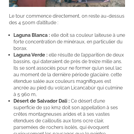
Le tour commence directement, on reste au-dessus
des 4 500m d’altitude :
Laguna Blanca :
elle doit sa couleur laiteuse à une
forte concentration de minéraux, en particulier du
borax.
Laguna Verde :
elle résulte de l’apparition de deux
bassins, qui dateraient de près de treize mille ans.
Ils se sont associés pour ne former qu’un seul lac
au moment de la dernière période glaciaire. cette
étendue salée aux couleurs magnifiques est
ancrée au pied du volcan Licancabúr qui culmine
à 5 960 m,
Désert de Salvador Dali :
Ce désert d’une
superficie de 110 km2 doit son appellation à ses
crêtes montagneuses arides et à ses vastes
étendues de cailloutis aux tons ocre clair,
parsemées de rochers isolés, qui évoquent
curieusement les paysages que le peintre