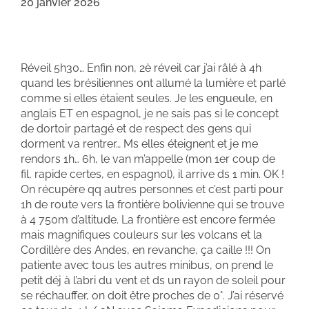
20 janvier 2026
Réveil 5h30… Enfin non, 2è réveil car j’ai râlé à 4h
quand les brésiliennes ont allumé la lumière et parlé
comme si elles étaient seules. Je les engueule, en
anglais ET en espagnol, je ne sais pas si le concept
de dortoir partagé et de respect des gens qui
dorment va rentrer… Ms elles éteignent et je me
rendors 1h… 6h, le van m’appelle (mon 1er coup de
fil, rapide certes, en espagnol), il arrive ds 1 min. OK !
On récupère qq autres personnes et c’est parti pour
1h de route vers la frontière bolivienne qui se trouve
à 4 750m d’altitude. La frontière est encore fermée
mais magnifiques couleurs sur les volcans et la
Cordillère des Andes, en revanche, ça caille !!! On
patiente avec tous les autres minibus, on prend le
petit déj à l’abri du vent et ds un rayon de soleil pour
se réchauffer, on doit être proches de 0°. J’ai réservé