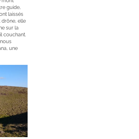
le mont
tre guide,
ont laissés
 drône, elle
he sur la
il couchant.
e nous
ana, une