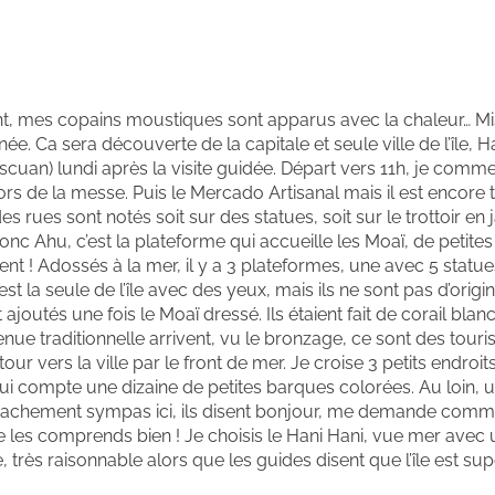
t, mes copains moustiques sont apparus avec la chaleur… Mi
ée. Ca sera découverte de la capitale et seule ville de l’île, 
pascuan) lundi après la visite guidée. Départ vers 11h, je com
 lors de la messe. Puis le Mercado Artisanal mais il est encore t
s rues sont notés soit sur des statues, soit sur le trottoir en 
Donc Ahu, c’est la plateforme qui accueille les Moaï, de petites
ent ! Adossés à la mer, il y a 3 plateformes, une avec 5 statue
est la seule de l’île avec des yeux, mais ils ne sont pas d’origi
ajoutés une fois le Moaï dressé. Ils étaient fait de corail blan
ue traditionnelle arrivent, vu le bronzage, ce sont des touris
ur vers la ville par le front de mer. Je croise 3 petits endroit
qui compte une dizaine de petites barques colorées. Au loin, u
nt vachement sympas ici, ils disent bonjour, me demande comm
je les comprends bien ! Je choisis le Hani Hani, vue mer ave
très raisonnable alors que les guides disent que l’île est sup