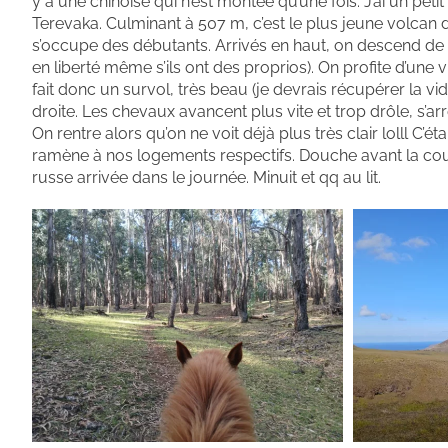
y a une chinoise qui n’est montée qu’une fois. J’ai un pet
Terevaka. Culminant à 507 m, c’est le plus jeune volcan 
s’occupe des débutants. Arrivés en haut, on descend de ch
en liberté même s’ils ont des proprios). On profite d’une v
fait donc un survol, très beau (je devrais récupérer la vi
droite. Les chevaux avancent plus vite et trop drôle, s’ar
On rentre alors qu’on ne voit déjà plus très clair lolll C’é
ramène à nos logements respectifs. Douche avant la coup
russe arrivée dans le journée. Minuit et qq au lit.