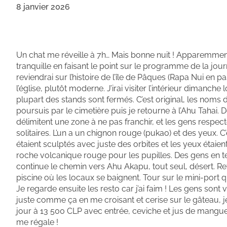
8 janvier 2026
Un chat me réveille à 7h… Mais bonne nuit ! Apparemmen
tranquille en faisant le point sur le programme de la journ
reviendrai sur l’histoire de l’île de Pâques (Rapa Nui en 
l’église, plutôt moderne. J’irai visiter l’intérieur dimanche
plupart des stands sont fermés. C’est original, les noms de
poursuis par le cimetière puis je retourne à l’Ahu Tahai. 
délimitent une zone à ne pas franchir, et les gens respect
solitaires. L’un a un chignon rouge (pukao) et des yeux. C’
étaient sculptés avec juste des orbites et les yeux étaient 
roche volcanique rouge pour les pupilles. Des gens en ten
continue le chemin vers Ahu Akapu, tout seul, désert. Reto
piscine où les locaux se baignent. Tour sur le mini-port 
Je regarde ensuite les resto car j’ai faim ! Les gens so
juste comme ça en me croisant et cerise sur le gâteau, 
jour à 13 500 CLP avec entrée, ceviche et jus de mangue, 
me régale !