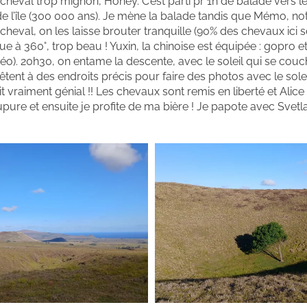
it cheval trop mignon, Honey. C’est parti pr 1h de balade vers 
de l’île (300 000 ans). Je mène la balade tandis que Mémo, no
eval, on les laisse brouter tranquille (90% des chevaux ici s
ue à 360°, trop beau ! Yuxin, la chinoise est équipée : gopro et
déo). 20h30, on entame la descente, avec le soleil qui se couc
rêtent à des endroits précis pour faire des photos avec le sole
tait vraiment génial !! Les chevaux sont remis en liberté et Alic
ure et ensuite je profite de ma bière ! Je papote avec Svetl