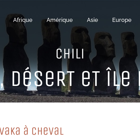
Afrique
Amérique
Asie
Europe
CHiLi
, DéSeRT eT îLe
eVaKa à CHeVaL