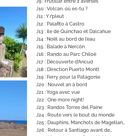
J9 : Frutillar entre 2 averses
J10 : Volcan, où es-tu ?
J11 : Y r’pleut
J12 : Palafito à Castro
J13 : Ile de Quinchao et Dalcahue
J14 : Noël au bord de l’eau
J15 : Balade à Nercón
J16 : Rando au Parc Chiloé
J17 : Découverte d’Ancud
J18 : Direction Puerto Montt
J19 : Ferry pour la Patagonie
J20 : Nouvel an à bord
J21 : Yoga avec vue
J22 : One more night!
J23 : Randos Torres del Paine
J24 : Route vers le bout du monde
J25 : Dauphins, Manchots de Magellan…
J26 : Retour à Santiago avant de…