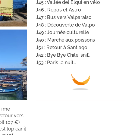
J45 : Vallée del Elqui en vélo
J46 : Repos et Astro
J47 : Bus vers Valparaiso
J48 : Découverte de Valpo
J49 : Journée culturelle
J50 : Marché aux poissons
J51 : Retour à Santiago
J52 : Bye Bye Chile, snif…
J53 : Paris la nuit…
oi me
 Retour vers
it 107 €).
t top car il