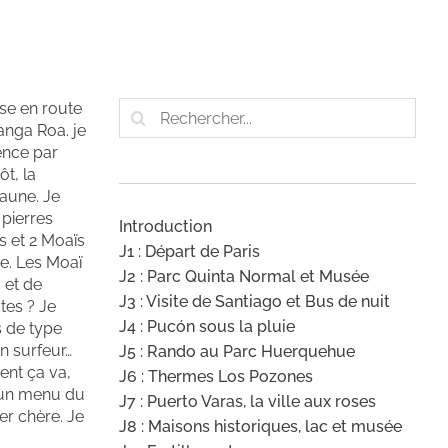
Rechercher:
se en route
Hanga Roa. je
mence par
ôt, la
jaune. Je
 pierres
Introduction
s et 2 Moaïs
J1 : Départ de Paris
ne. Les Moaï
J2 : Parc Quinta Normal et Musée
c et de
J3 : Visite de Santiago et Bus de nuit
tes ? Je
J4 : Pucón sous la pluie
s de type
n surfeur…
J5 : Rando au Parc Huerquehue
ent ça va,
J6 : Thermes Los Pozones
c un menu du
J7 : Puerto Varas, la ville aux roses
er chère. Je
J8 : Maisons historiques, lac et musée