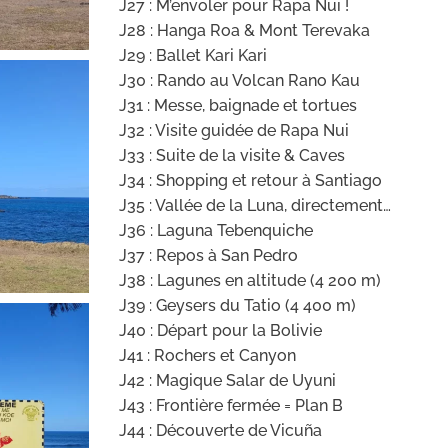
J27 : M’envoler pour Rapa Nui !
J28 : Hanga Roa & Mont Terevaka
J29 : Ballet Kari Kari
J30 : Rando au Volcan Rano Kau
J31 : Messe, baignade et tortues
J32 : Visite guidée de Rapa Nui
J33 : Suite de la visite & Caves
J34 : Shopping et retour à Santiago
J35 : Vallée de la Luna, directement…
J36 : Laguna Tebenquiche
J37 : Repos à San Pedro
J38 : Lagunes en altitude (4 200 m)
J39 : Geysers du Tatio (4 400 m)
J40 : Départ pour la Bolivie
J41 : Rochers et Canyon
J42 : Magique Salar de Uyuni
J43 : Frontière fermée = Plan B
J44 : Découverte de Vicuña