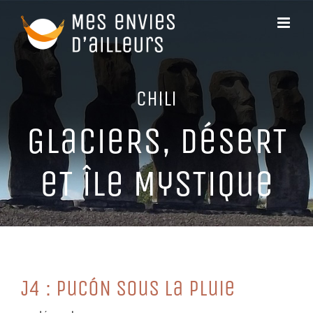
Passer
au
contenu
CHiLi
GLaCieRS, DéSeRT
eT îLe MySTiQue
J4 : PuCóN SouS La PLuie