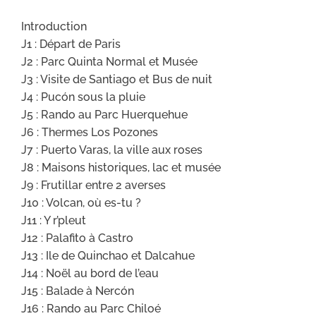
Introduction
J1 : Départ de Paris
J2 : Parc Quinta Normal et Musée
J3 : Visite de Santiago et Bus de nuit
J4 : Pucón sous la pluie
J5 : Rando au Parc Huerquehue
J6 : Thermes Los Pozones
J7 : Puerto Varas, la ville aux roses
J8 : Maisons historiques, lac et musée
J9 : Frutillar entre 2 averses
J10 : Volcan, où es-tu ?
J11 : Y r’pleut
J12 : Palafito à Castro
J13 : Ile de Quinchao et Dalcahue
J14 : Noël au bord de l’eau
J15 : Balade à Nercón
J16 : Rando au Parc Chiloé