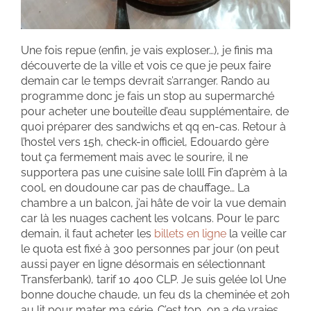
Une fois repue (enfin, je vais exploser…), je finis ma
découverte de la ville et vois ce que je peux faire
demain car le temps devrait s’arranger. Rando au
programme donc je fais un stop au supermarché
pour acheter une bouteille d’eau supplémentaire, de
quoi préparer des sandwichs et qq en-cas. Retour à
l’hostel vers 15h, check-in officiel, Edouardo gère
tout ça fermement mais avec le sourire, il ne
supportera pas une cuisine sale lolll Fin d’aprèm à la
cool, en doudoune car pas de chauffage… La
chambre a un balcon, j’ai hâte de voir la vue demain
car là les nuages cachent les volcans. Pour le parc
demain, il faut acheter les
billets en ligne
la veille car
le quota est fixé à 300 personnes par jour (on peut
aussi payer en ligne désormais en sélectionnant
Transferbank), tarif 10 400 CLP. Je suis gelée lol Une
bonne douche chaude, un feu ds la cheminée et 20h
au lit pour mater ma série. C’est top, on a de vraies