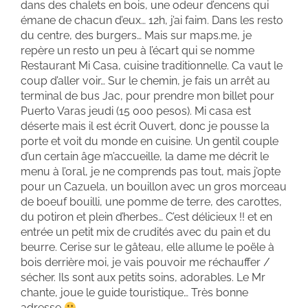
dans des chalets en bois, une odeur d’encens qui
émane de chacun d’eux… 12h, j’ai faim. Dans les resto
du centre, des burgers… Mais sur maps.me, je
repère un resto un peu à l’écart qui se nomme
Restaurant Mi Casa, cuisine traditionnelle. Ca vaut le
coup d’aller voir… Sur le chemin, je fais un arrêt au
terminal de bus Jac, pour prendre mon billet pour
Puerto Varas jeudi (15 000 pesos). Mi casa est
déserte mais il est écrit Ouvert, donc je pousse la
porte et voit du monde en cuisine. Un gentil couple
d’un certain âge m’accueille, la dame me décrit le
menu à l’oral, je ne comprends pas tout, mais j’opte
pour un Cazuela, un bouillon avec un gros morceau
de boeuf bouilli, une pomme de terre, des carottes,
du potiron et plein d’herbes… C’est délicieux !! et en
entrée un petit mix de crudités avec du pain et du
beurre. Cerise sur le gâteau, elle allume le poële à
bois derrière moi, je vais pouvoir me réchauffer /
sécher. Ils sont aux petits soins, adorables. Le Mr
chante, joue le guide touristique… Très bonne
adresse