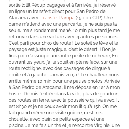
sortie lollll Récup bagages et à l’arrivée, j’ai réservé
en ligne un transfert direct pour San Pedro de
Atacama avec
Transfer Pampa
(15 000 CLP). Une
dame m’attend avec une pancarte, je ne suis pas la
seule, mais rondement mené, 10 min plus tard je me
retrouve dans une voiture avec 4 autres personnes.
C’est parti pour 1h30 de route ! Le soleil se lève et le
paysage est juste magique, c’est le désert !! Bon je
finis par m’assoupir une autre petite demi-heure; En
ouvrant les yeux, j’ai le soleil en pleine face, sur une
route rectiligne, avec des paysages de dingue à
droite et à gauche. Jamais vu ça ! Le chauffeur nous
arrête même 10 min pour une pause photos. Arrivée
à San Pedro de Atacama, il me dépose en 1er à mon
hostel. Depuis l’entrée dans la ville, plus de goudron,
des routes en terre, avec la poussière qui va avec. Il
est 8h30 et je ne peux avoir mon lit qu’à 15h. On me
fait quand même une visite guidée, c’est très
chouette, avec plein de petits espaces et une
piscine. Je me fais un thé et je rencontre Virginie, une