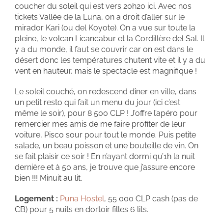
coucher du soleil qui est vers 20h20 ici. Avec nos
tickets Vallée de la Luna, on a droit d’aller sur le
mirador Kari (ou del Koyote). On a vue sur toute la
pleine, le volcan Licancabur et la Cordillère del Sal. Il
y a du monde, il faut se couvrir car on est dans le
désert donc les températures chutent vite et il y a du
vent en hauteur, mais le spectacle est magnifique !
Le soleil couché, on redescend dîner en ville, dans
un petit resto qui fait un menu du jour (ici c’est
même le soir), pour 8 500 CLP ! J’offre l’apéro pour
remercier mes amis de me faire profiter de leur
voiture, Pisco sour pour tout le monde. Puis petite
salade, un beau poisson et une bouteille de vin. On
se fait plaisir ce soir ! En n’ayant dormi qu’1h la nuit
dernière et à 50 ans, je trouve que j’assure encore
bien !!! Minuit au lit.
Logement :
Puna Hostel
, 55 000 CLP cash (pas de
CB) pour 5 nuits en dortoir filles 6 lits.