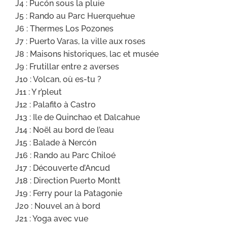
J4 : Pucón sous la pluie
J5 : Rando au Parc Huerquehue
J6 : Thermes Los Pozones
J7 : Puerto Varas, la ville aux roses
J8 : Maisons historiques, lac et musée
J9 : Frutillar entre 2 averses
J10 : Volcan, où es-tu ?
J11 : Y r’pleut
J12 : Palafito à Castro
J13 : Ile de Quinchao et Dalcahue
J14 : Noël au bord de l’eau
J15 : Balade à Nercón
J16 : Rando au Parc Chiloé
J17 : Découverte d’Ancud
J18 : Direction Puerto Montt
J19 : Ferry pour la Patagonie
J20 : Nouvel an à bord
J21 : Yoga avec vue