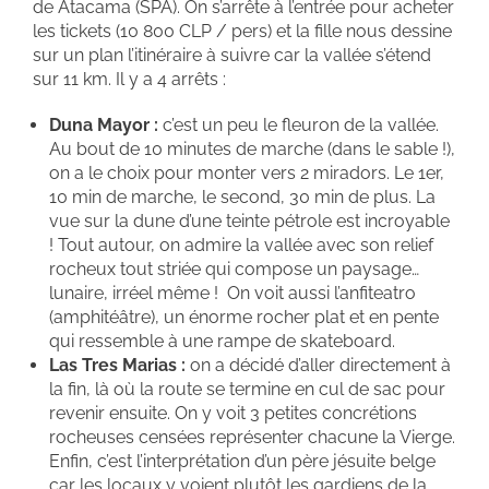
de Atacama (SPA). On s’arrête à l’entrée pour acheter
les tickets (10 800 CLP / pers) et la fille nous dessine
sur un plan l’itinéraire à suivre car la vallée s’étend
sur 11 km. Il y a 4 arrêts :
Duna Mayor :
c’est un peu le fleuron de la vallée.
Au bout de 10 minutes de marche (dans le sable !),
on a le choix pour monter vers 2 miradors. Le 1er,
10 min de marche, le second, 30 min de plus. La
vue sur la dune d’une teinte pétrole est incroyable
! Tout autour, on admire la vallée avec son relief
rocheux tout striée qui compose un paysage…
lunaire, irréel même ! On voit aussi l’anfiteatro
(amphitéâtre), un énorme rocher plat et en pente
qui ressemble à une rampe de skateboard.
Las Tres Marias :
on a décidé d’aller directement à
la fin, là où la route se termine en cul de sac pour
revenir ensuite. On y voit 3 petites concrétions
rocheuses censées représenter chacune la Vierge.
Enfin, c’est l’interprétation d’un père jésuite belge
car les locaux y voient plutôt les gardiens de la