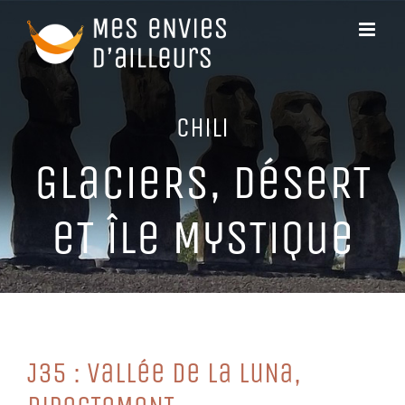
Passer
au
contenu
CHiLi
GLaCieRS, DéSeRT
eT îLe MySTiQue
J35 : VaLLée De La LuNa,