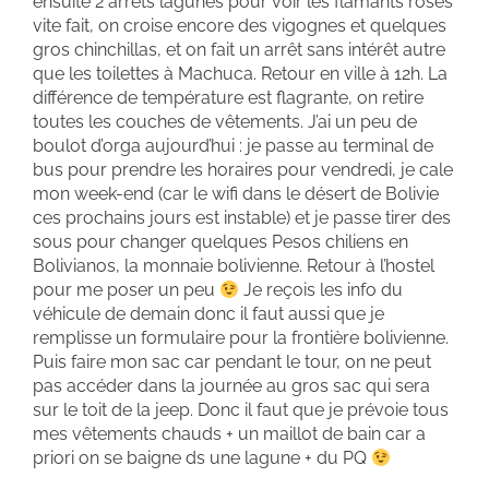
ensuite 2 arrêts lagunes pour voir les flamants roses
vite fait, on croise encore des vigognes et quelques
gros chinchillas, et on fait un arrêt sans intérêt autre
que les toilettes à Machuca. Retour en ville à 12h. La
différence de température est flagrante, on retire
toutes les couches de vêtements. J’ai un peu de
boulot d’orga aujourd’hui : je passe au terminal de
bus pour prendre les horaires pour vendredi, je cale
mon week-end (car le wifi dans le désert de Bolivie
ces prochains jours est instable) et je passe tirer des
sous pour changer quelques Pesos chiliens en
Bolivianos, la monnaie bolivienne. Retour à l’hostel
pour me poser un peu
Je reçois les info du
véhicule de demain donc il faut aussi que je
remplisse un formulaire pour la frontière bolivienne.
Puis faire mon sac car pendant le tour, on ne peut
pas accéder dans la journée au gros sac qui sera
sur le toit de la jeep. Donc il faut que je prévoie tous
mes vêtements chauds + un maillot de bain car a
priori on se baigne ds une lagune + du PQ