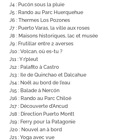
J4 : Pucón sous la pluie
J5 : Rando au Parc Huerquehue
J6 : Thermes Los Pozones
J7 : Puerto Varas, la ville aux roses
J8 : Maisons historiques, lac et musée
J9 : Frutillar entre 2 averses
J10 : Volcan, où es-tu ?
J11 : Y r’pleut
J12 : Palafito à Castro
J13 : Ile de Quinchao et Dalcahue
J14 : Noël au bord de l’eau
J15 : Balade à Nercón
J16 : Rando au Parc Chiloé
J17 : Découverte d’Ancud
J18 : Direction Puerto Montt
J19 : Ferry pour la Patagonie
J20 : Nouvel an à bord
J21 : Yoga avec vue