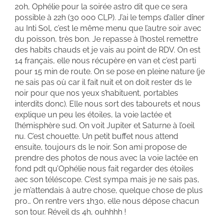
20h, Ophélie pour la soirée astro dit que ce sera
possible à 22h (30 000 CLP). J’ai le temps d’aller dîner
au Inti Sol, c’est le même menu que l’autre soir avec
du poisson, très bon. Je repasse à l’hostel remettre
des habits chauds et je vais au point de RDV. On est
14 français, elle nous récupère en van et c’est parti
pour 15 min de route. On se pose en pleine nature (je
ne sais pas où car il fait nuit et on doit rester ds le
noir pour que nos yeux s’habituent, portables
interdits donc). Elle nous sort des tabourets et nous
explique un peu les étoiles, la voie lactée et
l’hémisphère sud. On voit Jupiter et Saturne à l’oeil
nu. C’est chouette. Un petit buffet nous attend
ensuite, toujours ds le noir. Son ami propose de
prendre des photos de nous avec la voie lactée en
fond pdt qu’Ophélie nous fait regarder des étoiles
aec son téléscope. C’est sympa mais je ne sais pas,
je m’attendais à autre chose, quelque chose de plus
pro… On rentre vers 1h30, elle nous dépose chacun
son tour. Réveil ds 4h, ouhhhh !