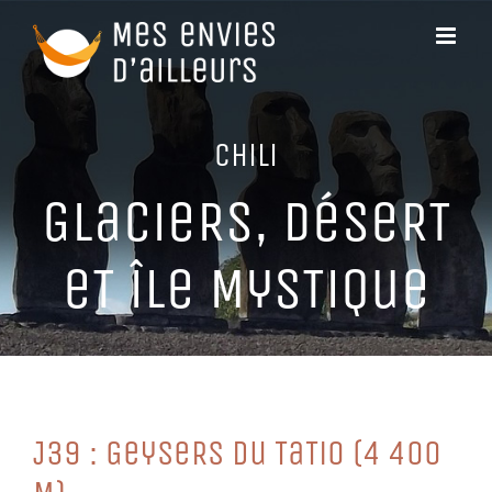
Passer
au
contenu
CHiLi
GLaCieRS, DéSeRT
eT îLe MySTiQue
J39 : GeySeRS Du TaTio (4 400