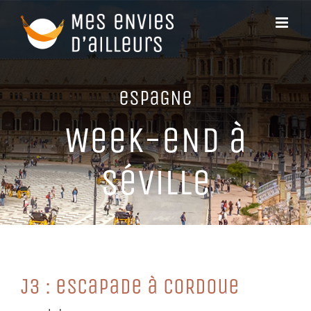
Passer
au
contenu
eSPaGNe
WeeK-eND à
SéViLLe
J3 : eSCaPaDe à CoRDoue