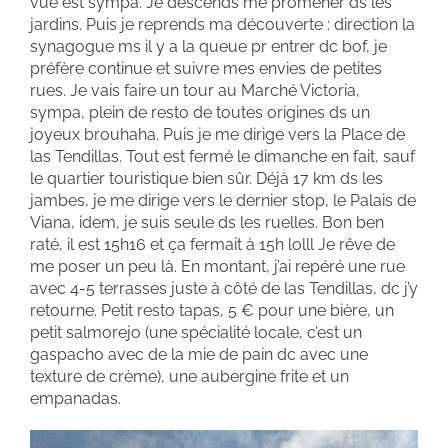
vue est sympa. Je descends me promener ds les
jardins. Puis je reprends ma découverte : direction la
synagogue ms il y a la queue pr entrer dc bof, je
préfère continue et suivre mes envies de petites
rues. Je vais faire un tour au Marché Victoria,
sympa, plein de resto de toutes origines ds un
joyeux brouhaha. Puis je me dirige vers la Place de
las Tendillas. Tout est fermé le dimanche en fait, sauf
le quartier touristique bien sûr. Déjà 17 km ds les
jambes, je me dirige vers le dernier stop, le Palais de
Viana, idem, je suis seule ds les ruelles. Bon ben
raté, il est 15h16 et ça fermait à 15h lolll Je rêve de
me poser un peu là. En montant, j’ai repéré une rue
avec 4-5 terrasses juste à côté de las Tendillas, dc j’y
retourne. Petit resto tapas, 5 € pour une bière, un
petit salmorejo (une spécialité locale, c’est un
gaspacho avec de la mie de pain dc avec une
texture de crème), une aubergine frite et un
empanadas.