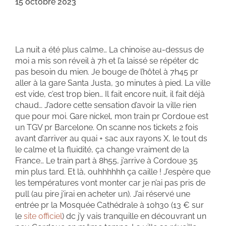
15 octobre 2023
La nuit a été plus calme… La chinoise au-dessus de
moi a mis son réveil à 7h et l’a laissé se répéter dc
pas besoin du mien. Je bouge de l’hôtel à 7h45 pr
aller à la gare Santa Justa, 30 minutes à pied. La ville
est vide, c’est trop bien… Il fait encore nuit, il fait déjà
chaud… J’adore cette sensation d’avoir la ville rien
que pour moi. Gare nickel, mon train pr Cordoue est
un TGV pr Barcelone. On scanne nos tickets 2 fois
avant d’arriver au quai + sac aux rayons X, le tout ds
le calme et la fluidité, ça change vraiment de la
France… Le train part à 8h55, j’arrive à Cordoue 35
min plus tard. Et là, ouhhhhhh ça caille ! J’espère que
les températures vont monter car je n’ai pas pris de
pull (au pire j’irai en acheter un). J’ai réservé une
entrée pr la Mosquée Cathédrale à 10h30 (13 € sur
le
site officiel
) dc j’y vais tranquille en découvrant un