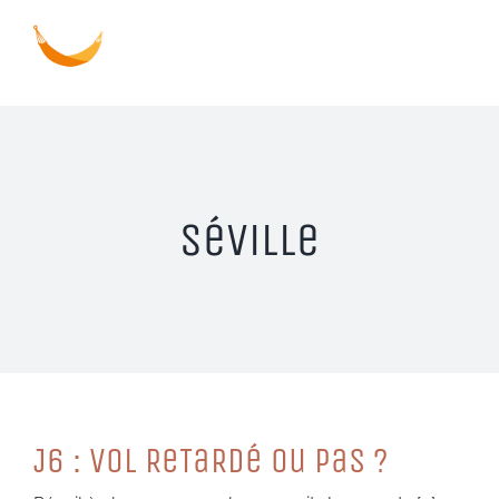
Passer
au
contenu
Séville
J6 : VoL ReTaRDé ou PaS ?