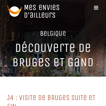
Passer
au
contenu
BeLGiQue
DéCouVerTe De
BRuGeS eT GaND
J4 : ViSiTe De BRuGeS SuiTe eT