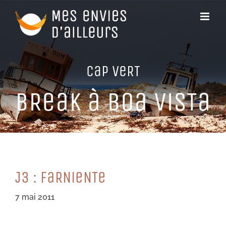
Passer
au
contenu
CaP VeRT
BReaK à Boa ViSTa
J3 : FaRNieNTe
7 mai 2011