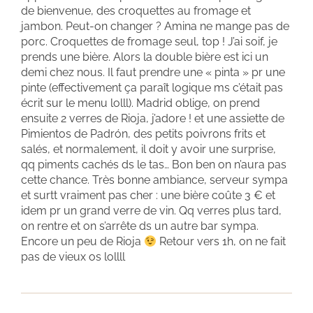
de bienvenue, des croquettes au fromage et
jambon. Peut-on changer ? Amina ne mange pas de
porc. Croquettes de fromage seul, top ! J’ai soif, je
prends une bière. Alors la double bière est ici un
demi chez nous. Il faut prendre une « pinta » pr une
pinte (effectivement ça paraît logique ms c’était pas
écrit sur le menu lolll). Madrid oblige, on prend
ensuite 2 verres de Rioja, j’adore ! et une assiette de
Pimientos de Padrón, des petits poivrons frits et
salés, et normalement, il doit y avoir une surprise,
qq piments cachés ds le tas… Bon ben on n’aura pas
cette chance. Très bonne ambiance, serveur sympa
et surtt vraiment pas cher : une bière coûte 3 € et
idem pr un grand verre de vin. Qq verres plus tard,
on rentre et on s’arrête ds un autre bar sympa.
Encore un peu de Rioja
Retour vers 1h, on ne fait
pas de vieux os lollll