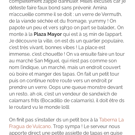
complètement zappé d’annuler. Milles excuses car je
déteste faire faux bond sans prévenir. Amina
m’accueille comme il se doit : un verre de Vermuth,
de la viande séchée et du fromage, yummy ! On
papote un peu et vers 19h30 on part se balader… On
monte à la
Plaza Mayor
qui est à 15 min de l’appart.
Je découvre la ville, on est ds un quartier populaire,
c’est très vivant, bonnes vibes ! La place est
immense, c’est chouette ! On va ensuite faire un tour
au marché San Miguel, qui n’est pas comme son
nom l’indique, un marché, mais un endroit couvert
où boire et manger des tapas. On fait un petit tour
puis on continue notre route vers un endroit pr
prendre un verre. Oops une queue monstre devant
un resto, ah ok, c’est un vendeur de sandwich de
calamars frits (Bocadillo de calamaris), il doit être ds
le routard vu le monde lolll
On finit pas s’installer ds un petit box à la
Taberna La
Fragua de Vulcano
. Trop sympa ! Le serveur nous
apporte direct une petite assiette de tapas en guise