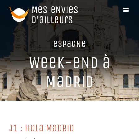
Passer
au
contenu
eSPaGNe
WeeK-eND à
MaDRiD
J1 : HoLa MaDRiD