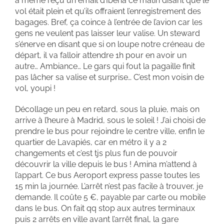
a même reçu un email d’Iberia ce matin disant que le
vol était plein et qu’ils offraient l’enregistrement des
bagages. Bref, ça coince à l’entrée de l’avion car les
gens ne veulent pas laisser leur valise. Un steward
s’énerve en disant que si on loupe notre créneau de
départ, il va falloir attendre 1h pour en avoir un
autre… Ambiance… Le gars qui fout la pagaille finit
pas lâcher sa valise et surprise… C’est mon voisin de
vol, youpi !
Décollage un peu en retard, sous la pluie, mais on
arrive à l’heure à Madrid, sous le soleil ! J’ai choisi de
prendre le bus pour rejoindre le centre ville, enfin le
quartier de Lavapiés, car en métro il y a 2
changements et c’est tjs plus fun de pouvoir
découvrir la ville depuis le bus ! Amina m’attend à
l’appart. Ce bus Aeroport express passe toutes les
15 min la journée. L’arrêt n’est pas facile à trouver, je
demande. Il coûte 5 €, payable par carte ou mobile
dans le bus. On fait qq stop aux autres terminaux
puis 2 arrêts en ville avant l’arrêt final, la gare