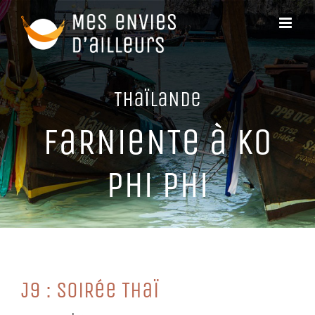
Passer
au
contenu
THaïLaNDe
FaRNieNTe à Ko
PHi PHi
J9 : SoiRée THaï