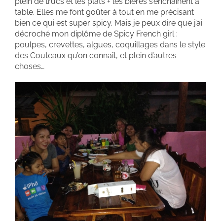
plein de trucs et les plats + les bières s’enchaînent à
table. Elles me font goûter à tout en me précisant
bien ce qui est super spicy. Mais je peux dire que j’ai
décroché mon diplôme de Spicy French girl :
poulpes, crevettes, algues, coquillages dans le style
des Couteaux qu’on connaît, et plein d’autres
choses…