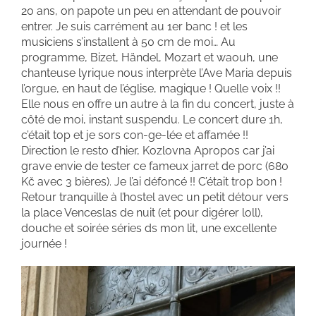
20 ans, on papote un peu en attendant de pouvoir
entrer. Je suis carrément au 1er banc ! et les
musiciens s’installent à 50 cm de moi… Au
programme, Bizet, Händel, Mozart et waouh, une
chanteuse lyrique nous interprète l’Ave Maria depuis
l’orgue, en haut de l’église, magique ! Quelle voix !!
Elle nous en offre un autre à la fin du concert, juste à
côté de moi, instant suspendu. Le concert dure 1h,
c’était top et je sors con-ge-lée et affamée !!
Direction le resto d’hier, Kozlovna Apropos car j’ai
grave envie de tester ce fameux jarret de porc (680
Kč avec 3 bières). Je l’ai défoncé !! C’était trop bon !
Retour tranquille à l’hostel avec un petit détour vers
la place Venceslas de nuit (et pour digérer loll),
douche et soirée séries ds mon lit, une excellente
journée !