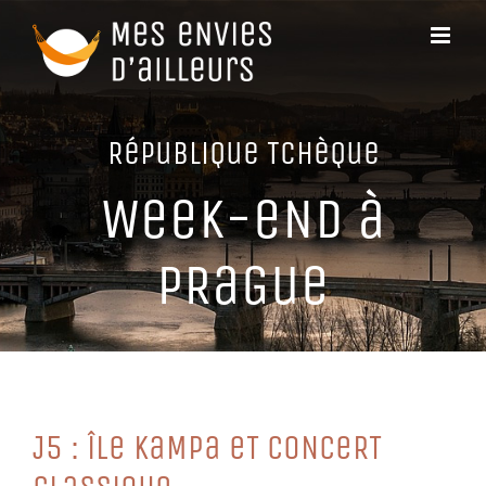
Passer
au
contenu
RéPuBLiQue TCHèQue
WeeK-eND à
PRaGue
J5 : îLe KaMPa eT CoNCeRT