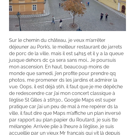
Sur le chemin du château, je veux m’arrêter
déjeuner au Pork’s, le meilleur restaurant de jarrets
de porc de la ville, mais il est 14h15 et il y a la queue
jusque dehors dc ça sera sans moi… Je poursuis
mon ascension. En haut, beaucoup moins de
monde que samedi, j’en profite pour prendre qq
photos, me promener ds les jardins et admirer la
vue. Oops, il est déjà 16h, il faut que je me dépêche
de redescendre car j’ai mon concert classique à
l’église St Gilles à 16h30… Google Maps est super
pratique car j’ai un peu de mal à me repérer ds la
ville, il faut dire que Maps m’affiche un plan inversé
par rapport au plan papier du Routard, je suis tte
mélangée. Arrivée pile à l’heure à l’église, je suis
accueillie par un vieux Mr français qui vit là depuis