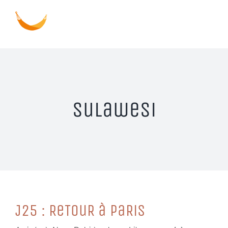
Passer
au
contenu
Sulawesi
J25 : ReTouR à PaRiS