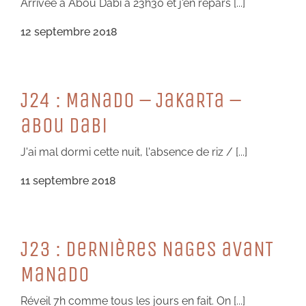
Arrivée à Abou Dabi à 23h30 et j'en repars [...]
12 septembre 2018
J24 : MaNaDo – JaKaRTa –
aBou DaBi
J'ai mal dormi cette nuit, l'absence de riz / [...]
11 septembre 2018
J23 : DeRNièReS NaGeS aVaNT
MaNaDo
Réveil 7h comme tous les jours en fait. On [...]