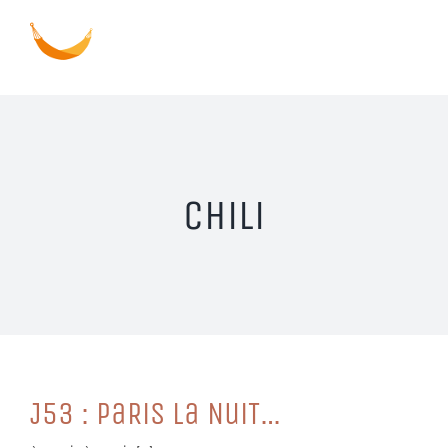
Passer
au
contenu
Chili
J53 : PaRiS La NuiT…